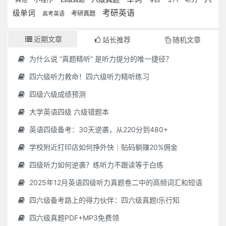
专四
考研英语
级单词
考研真题
高考英语
近期文章
站长推荐
随机文章
为什么说 “真题精听” 是听力提分的唯一捷径？
四六级听力救命！四六级听力精听练习
四级六级成绩预测
大学英语四级 六级错题本
英语四级备考：30天逆袭，从220分到480+
学校附近打印店如何挣外快｜贴码躺赚20%佣金
四级听力如何逆袭？练听力不跟读等于白练
2025年12月英语四级听力真题卷二中的高频词汇和短语
四六级备考路上的得力伙伴：四六级真题I乐行知
四六级真题PDF+MP3免费领