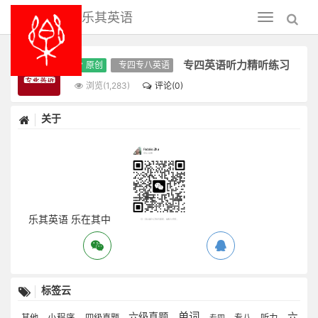
乐其英语
Toggle
navigation
专四英语听力精听练习
原创
专四专八英语
浏览(1,283)
评论(0)
关于
乐其英语 乐在其中
标签云
单词
六级真题
六
其他
小程序
四级真题
专八
听力