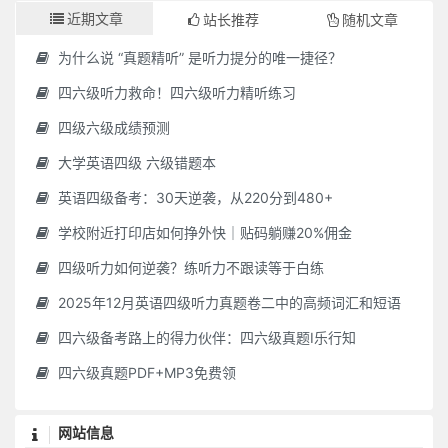
近期文章
站长推荐
随机文章
为什么说 “真题精听” 是听力提分的唯一捷径？
四六级听力救命！四六级听力精听练习
四级六级成绩预测
大学英语四级 六级错题本
英语四级备考：30天逆袭，从220分到480+
学校附近打印店如何挣外快｜贴码躺赚20%佣金
四级听力如何逆袭？练听力不跟读等于白练
2025年12月英语四级听力真题卷二中的高频词汇和短语
四六级备考路上的得力伙伴：四六级真题I乐行知
四六级真题PDF+MP3免费领
网站信息