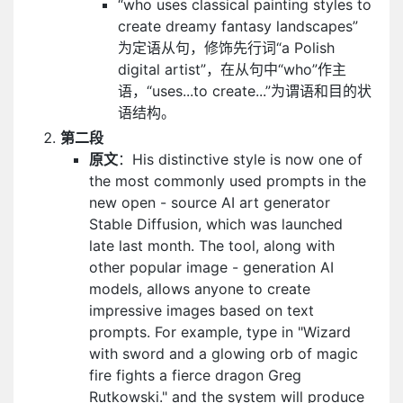
“who uses classical painting styles to
create dreamy fantasy landscapes”
为定语从句，修饰先行词“a Polish
digital artist”，在从句中“who”作主
语，“uses...to create...”为谓语和目的状
语结构。
第二段
原文
：His distinctive style is now one of
the most commonly used prompts in the
new open - source AI art generator
Stable Diffusion, which was launched
late last month. The tool, along with
other popular image - generation AI
models, allows anyone to create
impressive images based on text
prompts. For example, type in "Wizard
with sword and a glowing orb of magic
fire fights a fierce dragon Greg
Rutkowski." and the system will produce