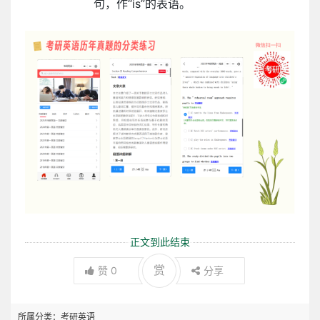
句，作“is”的表语。
正文到此结束
赏
赞
0
分享
所属分类：
考研英语