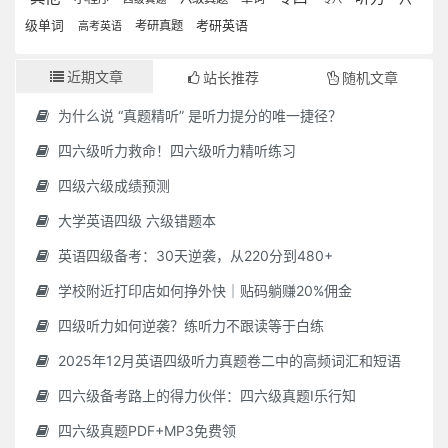
考研英语
级单词
考研真题
高考英语
近期文章
站长推荐
随机文章
为什么说 “真题精听” 是听力提分的唯一捷径？
四六级听力救命！四六级听力精听练习
四级六级成绩预测
大学英语四级 六级错题本
英语四级备考：30天逆袭，从220分到480+
学校附近打印店如何挣外快｜贴码躺赚20%佣金
四级听力如何逆袭？练听力不跟读等于白练
2025年12月英语四级听力真题卷二中的高频词汇和短语
四六级备考路上的得力伙伴：四六级真题I乐行知
四六级真题PDF+MP3免费领