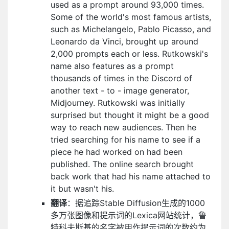
used as a prompt around 93,000 times.
Some of the world's most famous artists,
such as Michelangelo, Pablo Picasso, and
Leonardo da Vinci, brought up around
2,000 prompts each or less. Rutkowski's
name also features as a prompt
thousands of times in the Discord of
another text - to - image generator,
Midjourney. Rutkowski was initially
surprised but thought it might be a good
way to reach new audiences. Then he
tried searching for his name to see if a
piece he had worked on had been
published. The online search brought
back work that had his name attached to
it but wasn't his.
翻译
：据追踪Stable Diffusion生成的1000
多万张图像和提示词的Lexica网站统计，鲁
特科夫斯基的名字被用作提示词的次数约为