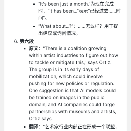
“It's been just a month.”为现在完成
时，“It has been...”表示“已经过去……时
间”。
“What about...?”：……怎么样？用于提
出建议或询问情况。
第六段
原文
："There is a coalition growing
within artist industries to figure out how
to tackle or mitigate this," says Ortiz.
The group is in its early days of
mobilization, which could involve
pushing for new policies or regulation.
One suggestion is that AI models could
be trained on images in the public
domain, and AI companies could forge
partnerships with museums and artists,
Ortiz says.
翻译
：“艺术家行业内部正在形成一个联盟，