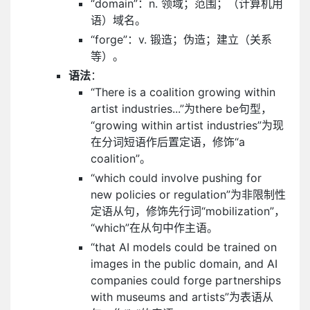
“domain”：n. 领域；范围；（计算机用
语）域名。
“forge”：v. 锻造；伪造；建立（关系
等）。
语法
：
“There is a coalition growing within
artist industries...”为there be句型，
“growing within artist industries”为现
在分词短语作后置定语，修饰“a
coalition”。
“which could involve pushing for
new policies or regulation”为非限制性
定语从句，修饰先行词“mobilization”，
“which”在从句中作主语。
“that AI models could be trained on
images in the public domain, and AI
companies could forge partnerships
with museums and artists”为表语从